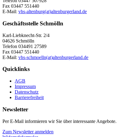
Telefon 03447 507928
Fax 03447 551440
E-Mail:
vhs-altenburg(at)altenburgerland.de
Geschäftsstelle Schmölln
Karl-Liebknecht-Str. 2/4
04626 Schmölln
Telefon 034491 27589
Fax 03447 551440
E-Mail:
vhs-schmoelln(at)altenburgerland.de
Quicklinks
AGB
Impressum
Datenschutz
Barrierefreiheit
Newsletter
Per E-Mail informieren wir Sie über interessante Angebote.
Zum Newsletter anmelden