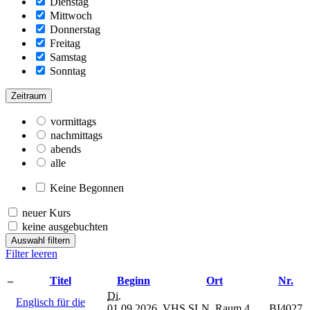
Dienstag
Mittwoch
Donnerstag
Freitag
Samstag
Sonntag
Zeitraum
vormittags
nachmittags
abends
alle
Keine Begonnen
neuer Kurs
keine ausgebuchten
Auswahl filtern
Filter leeren
–
Titel
Beginn
Ort
Nr.
Di.
Englisch für die
01.09.2026,
VHS SLN, Raum 4
BI4027