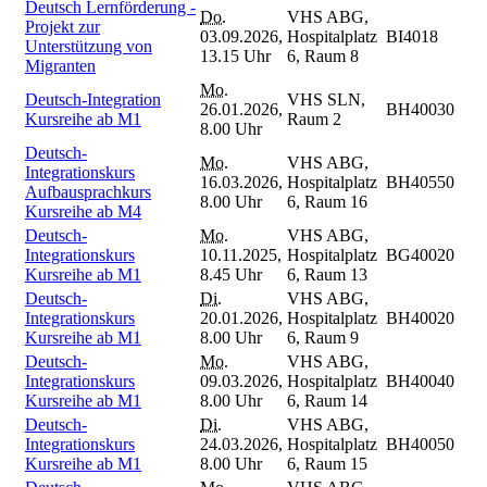
Deutsch Lernförderung -
Do.
VHS ABG,
Projekt zur
03.09.2026,
Hospitalplatz
BI4018
Unterstützung von
13.15 Uhr
6, Raum 8
Migranten
Mo.
Deutsch-Integration
VHS SLN,
26.01.2026,
BH40030
Kursreihe ab M1
Raum 2
8.00 Uhr
Deutsch-
Mo.
VHS ABG,
Integrationskurs
16.03.2026,
Hospitalplatz
BH40550
Aufbausprachkurs
8.00 Uhr
6, Raum 16
Kursreihe ab M4
Deutsch-
Mo.
VHS ABG,
Integrationskurs
10.11.2025,
Hospitalplatz
BG40020
Kursreihe ab M1
8.45 Uhr
6, Raum 13
Deutsch-
Di.
VHS ABG,
Integrationskurs
20.01.2026,
Hospitalplatz
BH40020
Kursreihe ab M1
8.00 Uhr
6, Raum 9
Deutsch-
Mo.
VHS ABG,
Integrationskurs
09.03.2026,
Hospitalplatz
BH40040
Kursreihe ab M1
8.00 Uhr
6, Raum 14
Deutsch-
Di.
VHS ABG,
Integrationskurs
24.03.2026,
Hospitalplatz
BH40050
Kursreihe ab M1
8.00 Uhr
6, Raum 15