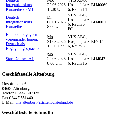
Deutsch-
Mo.
VHS ABG,
Integrationskurs
22.06.2026,
Hospitalplatz
BH40060
Kursreihe ab M1
11.30 Uhr
6, Raum 14
VHS ABG,
Deutsch-
Di.
Hospitalplatz
Integrationskurs_
06.01.2026,
BH40010
6, Raum 6 -
Kursreihe
8.00 Uhr
PC
Einander begegnen -
Mo.
VHS ABG,
voneinander lernen:
31.08.2026,
Hospitalplatz
BI4015
Deutsch als
13.30 Uhr
6, Raum 8
Begegnungssprache
Mo.
VHS ABG,
Start Deutsch A1
22.06.2026,
Hospitalplatz
BH4042
8.00 Uhr
6, Raum 16
Geschäftsstelle Altenburg
Hospitalplatz 6
04600 Altenburg
Telefon 03447 507928
Fax 03447 551440
E-Mail:
vhs-altenburg(at)altenburgerland.de
Geschäftsstelle Schmölln