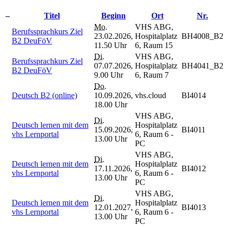
–
Titel
Beginn
Ort
Nr.
Mo.
VHS ABG,
Berufssprachkurs Ziel
23.02.2026,
Hospitalplatz
BH4008_B2
B2 DeuFöV
11.50 Uhr
6, Raum 15
Di.
VHS ABG,
Berufssprachkurs Ziel
07.07.2026,
Hospitalplatz
BH4041_B2
B2 DeuFöV
9.00 Uhr
6, Raum 7
Do.
Deutsch B2 (online)
10.09.2026,
vhs.cloud
BI4014
18.00 Uhr
VHS ABG,
Di.
Deutsch lernen mit dem
Hospitalplatz
15.09.2026,
BI4011
vhs Lernportal
6, Raum 6 -
13.00 Uhr
PC
VHS ABG,
Di.
Deutsch lernen mit dem
Hospitalplatz
17.11.2026,
BI4012
vhs Lernportal
6, Raum 6 -
13.00 Uhr
PC
VHS ABG,
Di.
Deutsch lernen mit dem
Hospitalplatz
12.01.2027,
BI4013
vhs Lernportal
6, Raum 6 -
13.00 Uhr
PC