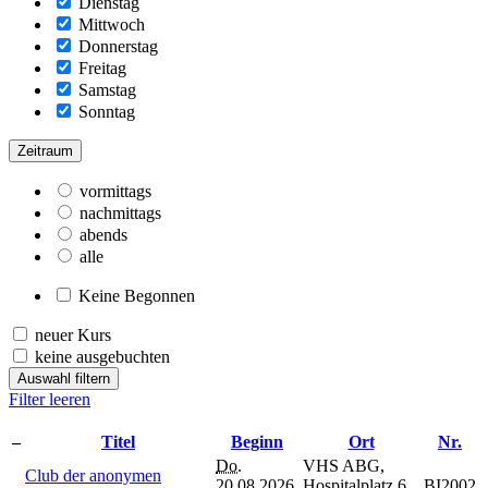
Dienstag
Mittwoch
Donnerstag
Freitag
Samstag
Sonntag
Zeitraum
vormittags
nachmittags
abends
alle
Keine Begonnen
neuer Kurs
keine ausgebuchten
Auswahl filtern
Filter leeren
–
Titel
Beginn
Ort
Nr.
Do.
VHS ABG,
Club der anonymen
20.08.2026,
Hospitalplatz 6,
BI2002