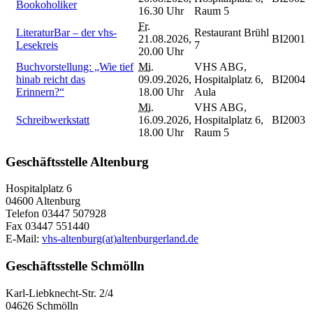
Bookoholiker
16.30 Uhr
Raum 5
Fr.
LiteraturBar – der vhs-
Restaurant Brühl
21.08.2026,
BI2001
Lesekreis
7
20.00 Uhr
Buchvorstellung: „Wie tief
Mi.
VHS ABG,
hinab reicht das
09.09.2026,
Hospitalplatz 6,
BI2004
Erinnern?“
18.00 Uhr
Aula
Mi.
VHS ABG,
Schreibwerkstatt
16.09.2026,
Hospitalplatz 6,
BI2003
18.00 Uhr
Raum 5
Geschäftsstelle Altenburg
Hospitalplatz 6
04600 Altenburg
Telefon 03447 507928
Fax 03447 551440
E-Mail:
vhs-altenburg(at)altenburgerland.de
Geschäftsstelle Schmölln
Karl-Liebknecht-Str. 2/4
04626 Schmölln